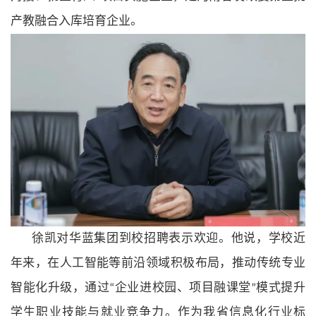
产教融合入库培育企业。
徐凯对华蓝集团到校招聘表示欢迎。他说，学校近
年来，在人工智能等前沿领域积极布局，推动传统专业
智能化升级，通过
企业进校园、项目融课堂
模式提升
“
”
学生职业技能与就业竞争力。作为我省信息化行业标