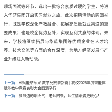
现场面试等环节，选出一批综合素质过硬的学生，将进
入华蓝集团开启实习就业之旅。此次招聘活动的圆满举
行，既是学校深化产教融合、拓展高质量就业渠道的重
要成果；也是校企优势互补，实现互利共赢的体现。未
来，学校将继续拓展与华蓝集团等优质企业在人才培
养、技术交流等方面的合作深度，为地方经济发展与产
业升级注入新动能。
上一篇：
AI赋能结硕果 教学竞赛谱新篇 | 我校2025年度智能体
赋能教学竞赛表彰大会圆满举行
下一篇：
餐盘边的烟火气：老师陪餐，师生情暖胃更暖心！