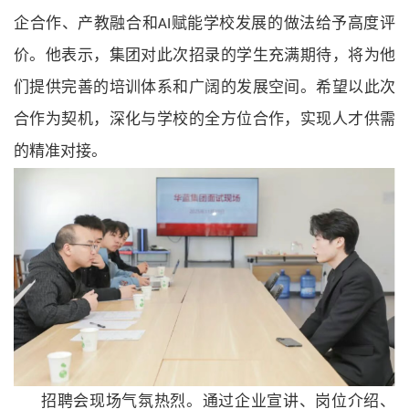
企合作、产教融合和
赋能学校发展的做法给予高度评
AI
价。他表示，集团对此次招录的学生充满期待，将为他
们提供完善的培训体系和广阔的发展空间。希望以此次
合作为契机，深化与学校的全方位合作，实现人才供需
的精准对接。
招聘会现场气氛热烈。通过企业宣讲、岗位介绍、