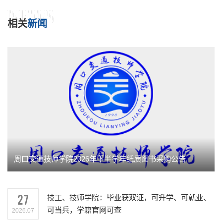
NEWS
相关
新闻
周口交通技师学院2026年下半学年纸质图书采购公告
27
技工、技师学院：毕业获双证，可升学、可就业、
可当兵，学籍官网可查
2026.07