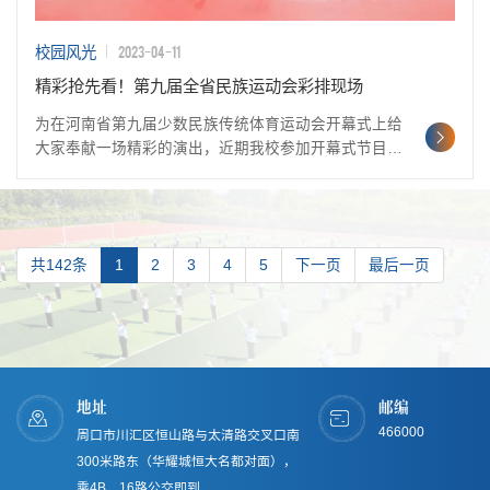
2023-04-11
校园风光
精彩抢先看！第九届全省民族运动会彩排现场
为在河南省第九届少数民族传统体育运动会开幕式上给
大家奉献一场精彩的演出，近期我校参加开幕式节目表
演的学生在市体育馆排练场不辞辛劳、认真排练，全力
以赴迎接盛会的到来。节目排练现场，随着指导老师一
声声口令
共142条
1
2
3
4
5
下一页
最后一页
地址
邮编
466000
周口市川汇区恒山路与太清路交叉口南
300米路东（华耀城恒大名都对面），
乘4B、16路公交即到