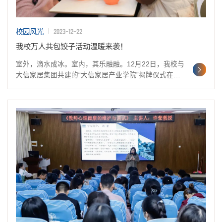
2023-12-22
校园风光
我校万人共包饺子活动温暖来袭！
室外，滴水成冰。室内，其乐融融。12月22日，我校与
大信家居集团共建的“大信家居产业学院”揭牌仪式在我
校五号楼报告厅举行，这象征着我校产教融合、校企合
作再上新台阶、再结新硕果。受邀出席揭牌仪式的周口
市