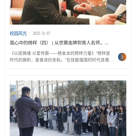
2025-12-07
校园风光
我心中的榜样（四） | 从世赛金牌到育人名师，杨金龙用热爱点燃汽车工程系学子技能梦
《以技铸魂 以爱传薪——杨金龙的榜样力量》“榜样是
时代的旗帜，是奋进的坐标。”在技能强国的时代浪潮
中，浙江工匠杨金龙以手中的焊枪为笔，以精益求精的
态度为墨，在职业教育与技能传承的画卷上写下了动人
篇章。