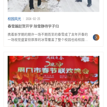
2024-02-25
校园风光
春雪蹁跹贺开学 除雪静待学子归
携着新学期的期许一场不期而至的春雪成了龙年开春的
一场视觉盛宴但厚厚的冰雪覆盖了整个校园也给校园安
全带来了隐患为顺利迎接返校开学保障师生的正常生活
秩序我校积极清扫校园积雪以行动传递教育温度2月24
日天气