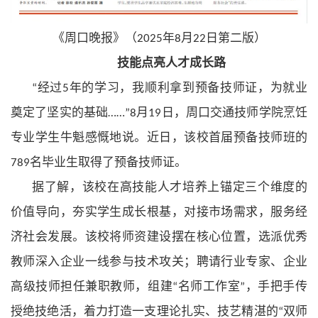
《周口晚报》（
年
月
日第二版）
2025
8
22
技能点亮人才成长路
经过
年的学习，我顺利拿到预备技师证，为就业
“
5
奠定了坚实的基础
月
日，周口交通技师学院烹饪
……”8
19
专业学生牛魁感慨地说。近日，该校首届预备技师班的
名毕业生取得了预备技师证。
789
据了解，该校在高技能人才培养上锚定三个维度的
价值导向，夯实学生成长根基，对接市场需求，服务经
济社会发展。该校将师资建设摆在核心位置，选派优秀
教师深入企业一线参与技术攻关；聘请行业专家、企业
高级技师担任兼职教师，组建
名师工作室
，手把手传
“
”
授绝技绝活，着力打造一支理论扎实、技艺精湛的
双师
“