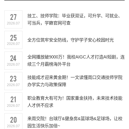
27
技工、技师学院：毕业获双证，可升学、可就业、
可当兵，学籍官网可查
2026.07
25
全方位筑牢安全防线，守护学子安心校园时光
2026.07
24
全网播放破9000万！我校AIGC人才打造AI短剧，连
续三个月霸榜海外平台
2026.07
23
技能成才迎来黄金期！一文读懂周口交通技师学院
办学实力与政策保障
2026.07
21
职业教育大有可为！国家重金扶持，未来技术技能
人才供不应求
2026.07
20
来周交院！台球厅&健身房&篮球场&足球场，让校
园生活快乐加倍~
2026.07