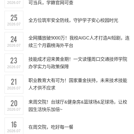
可当兵，学籍官网可查
2026.07
25
全方位筑牢安全防线，守护学子安心校园时光
2026.07
24
全网播放破9000万！我校AIGC人才打造AI短剧，连
续三个月霸榜海外平台
2026.07
23
技能成才迎来黄金期！一文读懂周口交通技师学院
办学实力与政策保障
2026.07
21
职业教育大有可为！国家重金扶持，未来技术技能
人才供不应求
2026.07
20
来周交院！台球厅&健身房&篮球场&足球场，让校
园生活快乐加倍~
2026.07
16
在周交院，吃好每一餐
2026.07