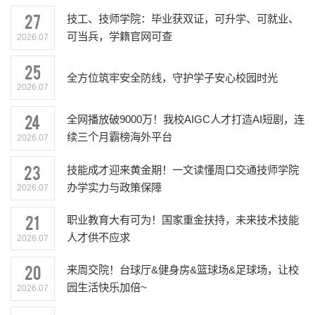
27
技工、技师学院：毕业获双证，可升学、可就业、
可当兵，学籍官网可查
2026.07
25
全方位筑牢安全防线，守护学子安心校园时光
2026.07
24
全网播放破9000万！我校AIGC人才打造AI短剧，连
续三个月霸榜海外平台
2026.07
23
技能成才迎来黄金期！一文读懂周口交通技师学院
办学实力与政策保障
2026.07
21
职业教育大有可为！国家重金扶持，未来技术技能
人才供不应求
2026.07
20
来周交院！台球厅&健身房&篮球场&足球场，让校
园生活快乐加倍~
2026.07