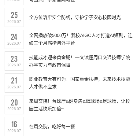
25
全方位筑牢安全防线，守护学子安心校园时光
2026.07
24
全网播放破9000万！我校AIGC人才打造AI短剧，连
续三个月霸榜海外平台
2026.07
23
技能成才迎来黄金期！一文读懂周口交通技师学院
办学实力与政策保障
2026.07
21
职业教育大有可为！国家重金扶持，未来技术技能
人才供不应求
2026.07
20
来周交院！台球厅&健身房&篮球场&足球场，让校
园生活快乐加倍~
2026.07
16
在周交院，吃好每一餐
2026.07