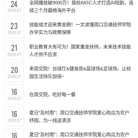
24
全网播放破9000万！我校AIGC人才打造AI短剧，连
续三个月霸榜海外平台
2026.07
23
技能成才迎来黄金期！一文读懂周口交通技师学院
办学实力与政策保障
2026.07
21
职业教育大有可为！国家重金扶持，未来技术技能
人才供不应求
2026.07
20
来周交院！台球厅&健身房&篮球场&足球场，让校
园生活快乐加倍~
2026.07
16
在周交院，吃好每一餐
2026.07
16
夏日“及时雨”：周口交通技师学院爱心购瓜为农户
纾困、为一线送清凉
2026.07
16
夏日“及时雨”：周口交通技师学院爱心购瓜为农户