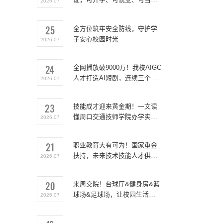
2026.07
兵，学籍官网可查
25
全方位筑牢安全防线，守护学
子安心校园时光
2026.07
24
全网播放破9000万！我校AIGC
人才打造AI短剧，连续三个月
2026.07
霸榜海外平台
23
技能成才迎来黄金期！一文读
懂周口交通技师学院办学实力
2026.07
与政策保障
21
职业教育大有可为！国家重金
扶持，未来技术技能人才供不
2026.07
应求
20
来周交院！台球厅&健身房&篮
球场&足球场，让校园生活快
2026.07
乐加倍~