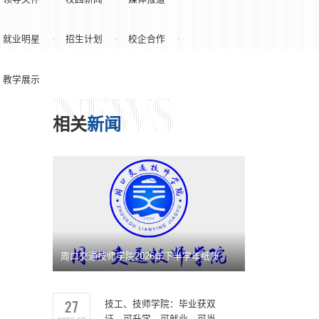
就业明星
招生计划
校企合作
教学展示
NEWS
相关
新闻
周口交通技师学院2026年下半学年纸质图书采购公告
27
技工、技师学院：毕业获双
证，可升学、可就业、可当