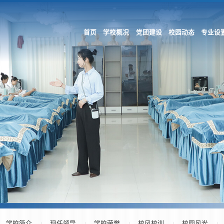
首页
学校概况
党团建设
校园动态
专业设
学校简介
现任领导
学校荣誉
校风校训
校园风光