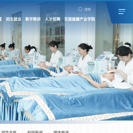
搜索
置
招生就业
教学教研
人才招聘
克丽缇娜产业学院
领导关怀
校园新闻
媒体报道