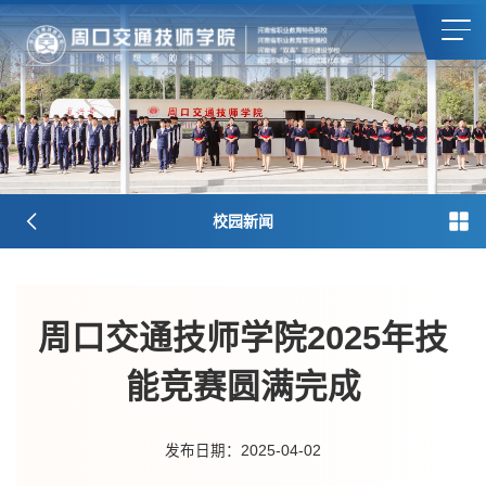
校园新闻
周口交通技师学院2025年技
能竞赛圆满完成
发布日期：2025-04-02