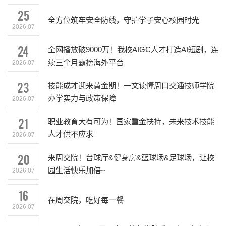
25
全方位筑牢安全防线，守护学子安心校园时光
2026.07
24
全网播放破9000万！我校AIGC人才打造AI短剧，连
续三个月霸榜海外平台
2026.07
23
技能成才迎来黄金期！一文读懂周口交通技师学院
办学实力与政策保障
2026.07
21
职业教育大有可为！国家重金扶持，未来技术技能
人才供不应求
2026.07
20
来周交院！台球厅&健身房&篮球场&足球场，让校
园生活快乐加倍~
2026.07
16
在周交院，吃好每一餐
2026.07