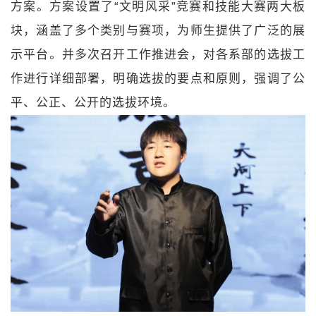
方案。方案设置了“文明风采”竞赛和技能大赛两大板
块，涵盖了多个类别与赛项，为师生提供了广泛的展
示平台。并多次召开工作推进会，对各系部的选拔工
作进行详细部署，明确选拔的要点和原则，强调了公
平、公正、公开的选拔环境。